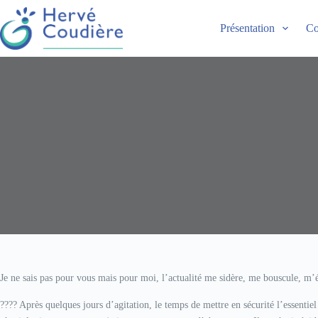
Présentation
Co
Je ne sais pas pour vous mais pour moi, l’actualité me sidère, me bouscule, m’é
???? Après quelques jours d’agitation, le temps de mettre en sécurité l’essentiel (