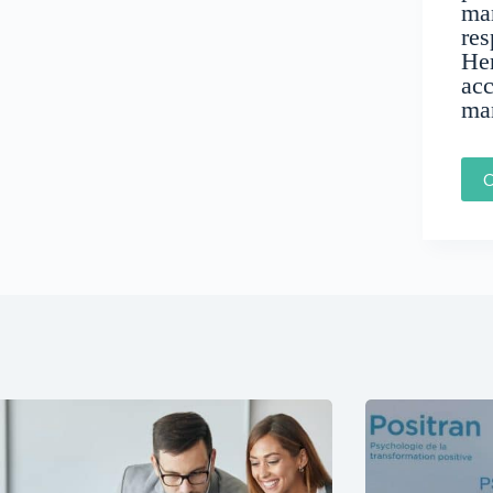
man
res
He
ac
ma