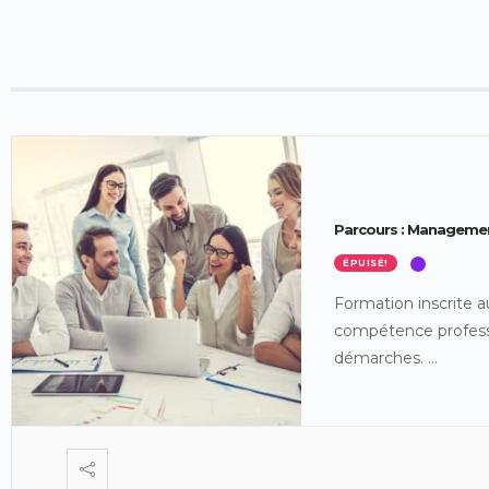
Parcours : Managemen
ÉPUISÉ!
Formation inscrite a
compétence profess
démarches.
...