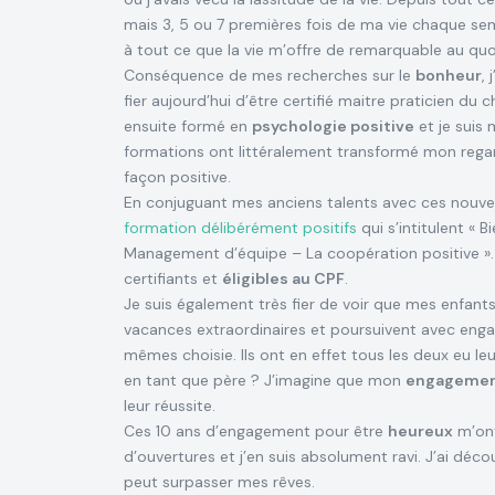
mais 3, 5 ou 7 premières fois de ma vie chaque sema
à tout ce que la vie m’offre de remarquable au quo
Conséquence de mes recherches sur le
bonheur
,
fier aujourd’hui d’être certifié maitre praticien du 
ensuite formé en
psychologie positive
et je suis 
formations ont littéralement transformé mon rega
façon positive.
En conjuguant mes anciens talents avec ces nouv
formation délibérément positifs
qui s’intitulent « B
Management d’équipe – La coopération positive ». A
certifiants et
éligibles au CPF
.
Je suis également très fier de voir que mes enfants
vacances extraordinaires et poursuivent avec enga
mêmes choisie. Ils ont en effet tous les deux eu l
en tant que père ? J’imagine que mon
engagement 
leur réussite.
Ces 10 ans d’engagement pour être
heureux
m’ont
d’ouvertures et j’en suis absolument ravi. J’ai déc
peut surpasser mes rêves.