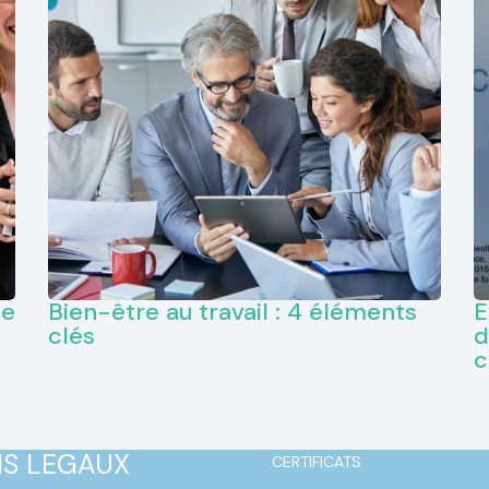
ie
Bien-être au travail : 4 éléments
E
clés
d
c
NS LEGAUX
CERTIFICATS