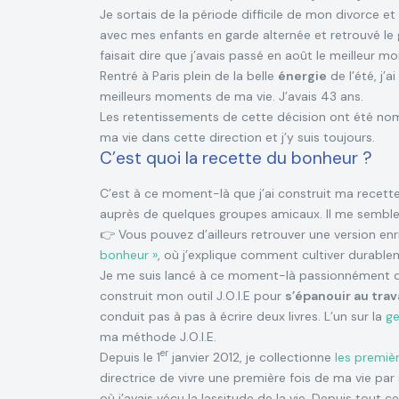
Je sortais de la période difficile de mon divorce et
avec mes enfants en garde alternée et retrouvé le g
faisait dire que j’avais passé en août le meilleur mo
Rentré à Paris plein de la belle
énergie
de l’été, j’a
meilleurs moments de ma vie. J’avais 43 ans.
Les retentissements de cette décision ont été nomb
ma vie dans cette direction et j’y suis toujours.
C’est quoi la recette du bonheur ?
C’est à ce moment-là que j’ai construit ma recette
auprès de quelques groupes amicaux. Il me semble 
👉 Vous pouvez d’ailleurs retrouver une version enri
bonheur »
, où j’explique comment cultiver durablemen
Je me suis lancé à ce moment-là passionnément da
construit mon outil J.O.I.E pour
s’épanouir au trava
conduit pas à pas à écrire deux livres. L’un sur la
ge
ma méthode J.O.I.E.
er
Depuis le 1
janvier 2012, je collectionne
les premiè
directrice de vivre une première fois de ma vie par s
où j’avais vécu la lassitude de la vie. Depuis tout