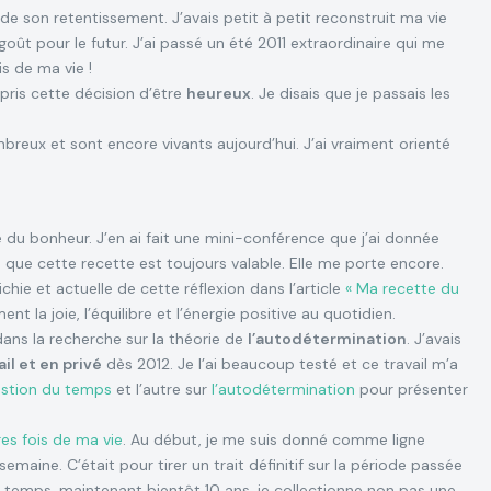
 de son retentissement. J’avais petit à petit reconstruit ma vie
oût pour le futur. J’ai passé un été 2011 extraordinaire qui me
is de ma vie !
i pris cette décision d’être
heureux
. Je disais que je passais les
reux et sont encore vivants aujourd’hui. J’ai vraiment orienté
 du bonheur. J’en ai fait une mini-conférence que j’ai donnée
que cette recette est toujours valable. Elle me porte encore.
chie et actuelle de cette réflexion dans l’article
« Ma recette du
t la joie, l’équilibre et l’énergie positive au quotidien.
ns la recherche sur la théorie de
l’autodétermination
. J’avais
il et en privé
dès 2012. Je l’ai beaucoup testé et ce travail m’a
stion du temps
et l’autre sur
l’autodétermination
pour présenter
res fois de ma vie
. Au début, je me suis donné comme ligne
emaine. C’était pour tirer un trait définitif sur la période passée
 ce temps, maintenant bientôt 10 ans, je collectionne non pas une