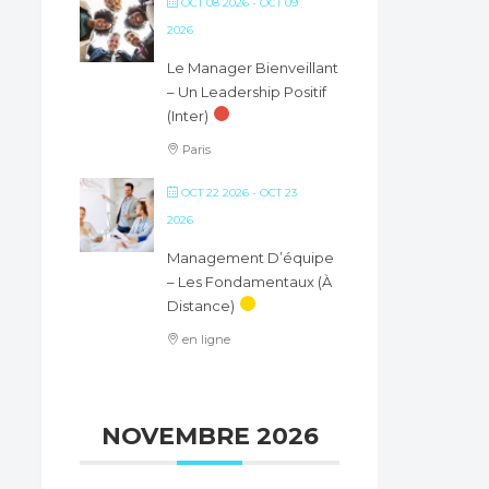
OCT 08 2026
- OCT 09
2026
Le Manager Bienveillant
– Un Leadership Positif
(inter)
Paris
OCT 22 2026
- OCT 23
2026
Management D’équipe
– Les Fondamentaux (à
Distance)
en ligne
NOVEMBRE 2026