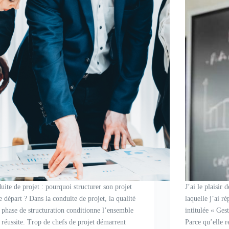
uite de projet : pourquoi structurer son projet
J’ai le plaisir
e départ ? Dans la conduite de projet, la qualité
laquelle j’ai r
a phase de structuration conditionne l’ensemble
intitulée « Gest
 réussite. Trop de chefs de projet démarrent
Parce qu’elle r