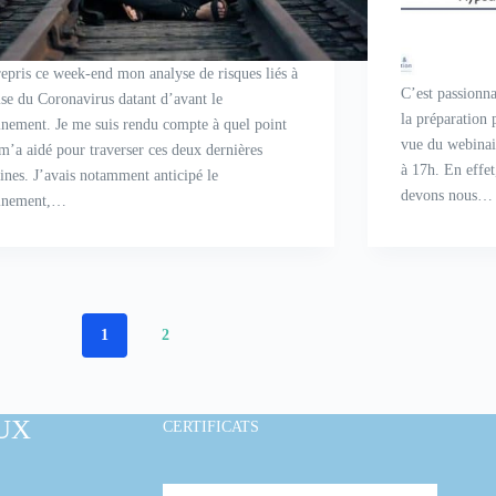
 repris ce week-end mon analyse de risques liés à
C’est passionna
ise du Coronavirus datant d’avant le
la préparation
inement. Je me suis rendu compte à quel point
vue du webinai
 m’a aidé pour traverser ces deux dernières
à 17h. En effet
ines. J’avais notamment anticipé le
devons nous…
inement,…
1
2
UX
CERTIFICATS