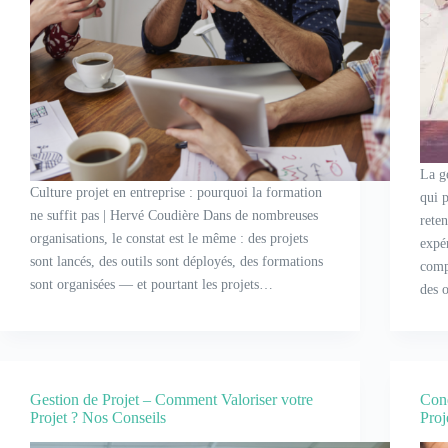
La g
Culture projet en entreprise : pourquoi la formation
qui 
ne suffit pas | Hervé Coudière Dans de nombreuses
rete
organisations, le constat est le même : des projets
expé
sont lancés, des outils sont déployés, des formations
comp
sont organisées — et pourtant les projets…
des o
Gestion de Projet – Comment Valoriser votre
Cond
Projet ? Nos Conseils
Proj