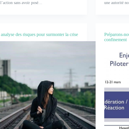
 l’action sans avoir posé…
une autorité no
analyse des risques pour surmonter la crise
Préparons-no
confinement