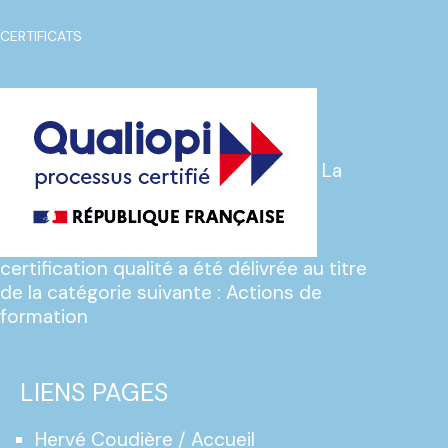
CERTIFICATS
La
certification qualité a été délivrée au titre
de la catégorie suivante : Actions de
formation
LIENS PAGES
Hervé Coudière / Accueil