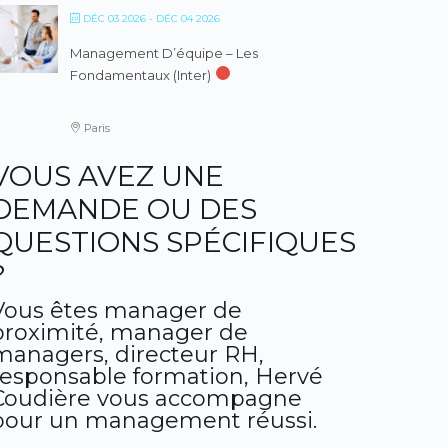
DÉC 03 2026
- DÉC 04 2026
Management D’équipe – Les
Fondamentaux (inter)
Paris
VOUS AVEZ UNE
DEMANDE OU DES
QUESTIONS SPÉCIFIQUES
?
Vous êtes manager de
proximité, manager de
managers, directeur RH,
responsable formation, Hervé
Coudière vous accompagne
pour un management réussi.