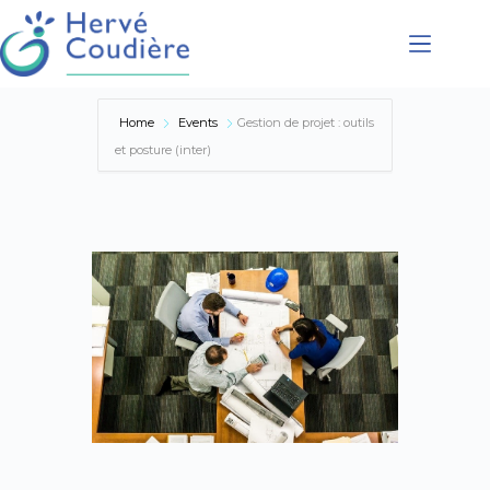
Présentation
Home
Events
Gestion de projet : outils
Coaching
et posture (inter)
Conférences
Formations
Accompagnement