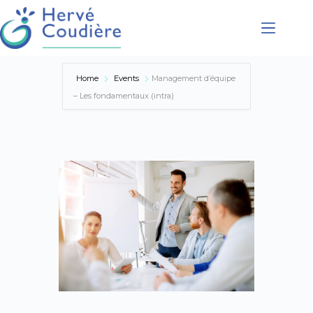
Présentation
Home
Events
Management d’équipe
Coaching
– Les fondamentaux (intra)
Conférences
Formations
Accompagnement