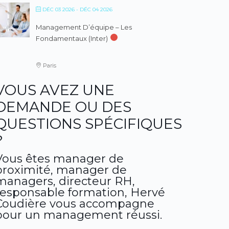
DÉC 03 2026
- DÉC 04 2026
Management D’équipe – Les
Fondamentaux (inter)
Paris
VOUS AVEZ UNE
DEMANDE OU DES
QUESTIONS SPÉCIFIQUES
?
Vous êtes manager de
proximité, manager de
managers, directeur RH,
responsable formation, Hervé
Coudière vous accompagne
pour un management réussi.