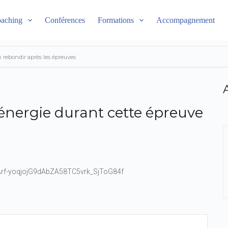
aching
Conférences
Formations
Accompagnement
 rebondir après les épreuves
nergie durant cette épreuve
JArf-yoqjojG9dAbZA58TC5vrk_SjToG84f