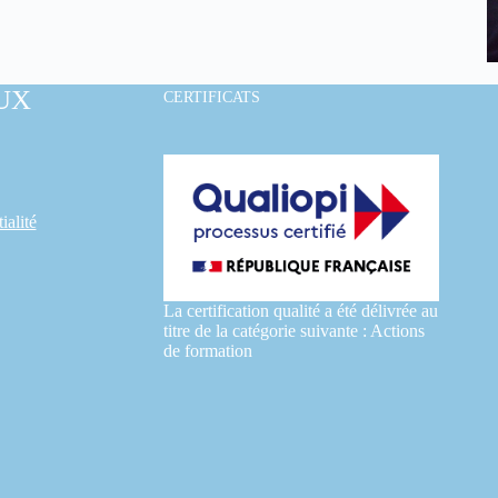
UX
CERTIFICATS
ialité
La certification qualité a été délivrée au
titre de la catégorie suivante : Actions
de formation