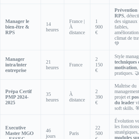
Prévention 
RPS
, détect
Manager le
France |
1
des signaux
14
bien-être &
À
900
faibles,
heures
RPS
distance
€
amélioration
climat de tra
💚
Style managé
Manager
2
21
techniques 
intra/inter
France
150
heures
motivation
,
entreprise
€
pratiques. 
Maîtrise du
Prépa Certif
2
management
35
À
PMP 2024-
390
projet et
pos
heures
distance
2025
€
du leader
v
soft skills. 
Évolution ve
les fonctions
Executive
22
46
stratégiques,
Master MGO
Paris
500
jours
modules su
– ESSEC
€