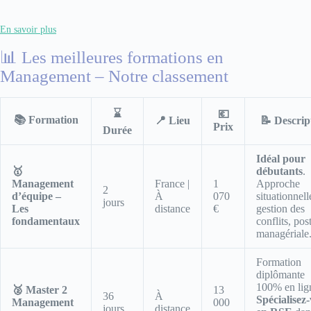
En savoir plus
📊 Les meilleures formations en
Management – Notre classement
⌛
💶
📚 Formation
📍 Lieu
📝 Descrip
Prix
Durée
Idéal pour
🥇
débutants
.
Management
France |
1
Approche
2
d’équipe –
À
070
situationnell
jours
Les
distance
€
gestion des
fondamentaux
conflits, pos
managériale
Formation
diplômante
100% en lig
🥈 Master 2
13
36
À
Spécialisez
Management
000
jours
distance