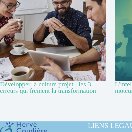
Développer la culture projet : les 3
L’inte
erreurs qui freinent la transformation
moteur
LIENS LEGA