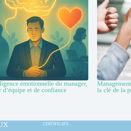
lligence émotionnelle du manager,
Management d
 d’équipe et de confiance
la clé de la
UX
CERTIFICATS