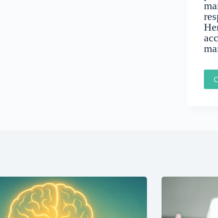
man
res
He
ac
ma