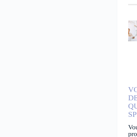
V
D
Q
SP
Vo
pro